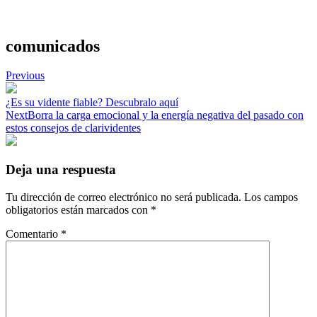
comunicados
Navegación
Previous
de
¿Es su vidente fiable? Descubralo aquí
entradas
Next
Borra la carga emocional y la energía negativa del pasado con
estos consejos de clarividentes
Deja una respuesta
Tu dirección de correo electrónico no será publicada.
Los campos
obligatorios están marcados con
*
Comentario
*