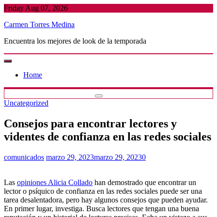
Skip
Friday Aug 07, 2026
to
Carmen Torres Medina
content
Encuentra los mejores de look de la temporada
Home
Uncategorized
Consejos para encontrar lectores y
videntes de confianza en las redes sociales
comunicados
marzo 29, 2023
marzo 29, 2023
0
Las
opiniones Alicia Collado
han demostrado que encontrar un
lector o psíquico de confianza en las redes sociales puede ser una
tarea desalentadora, pero hay algunos consejos que pueden ayudar.
En primer lugar, investiga. Busca lectores que tengan una buena