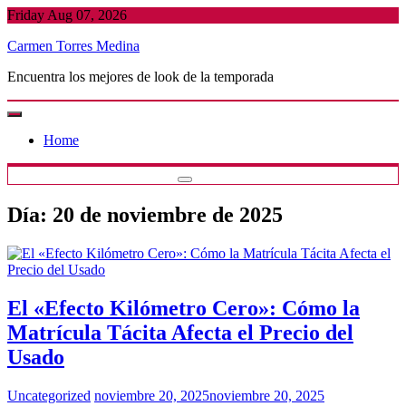
Skip
Friday Aug 07, 2026
to
Carmen Torres Medina
content
Encuentra los mejores de look de la temporada
Home
Día:
20 de noviembre de 2025
El «Efecto Kilómetro Cero»: Cómo la
Matrícula Tácita Afecta el Precio del
Usado
Uncategorized
noviembre 20, 2025
noviembre 20, 2025