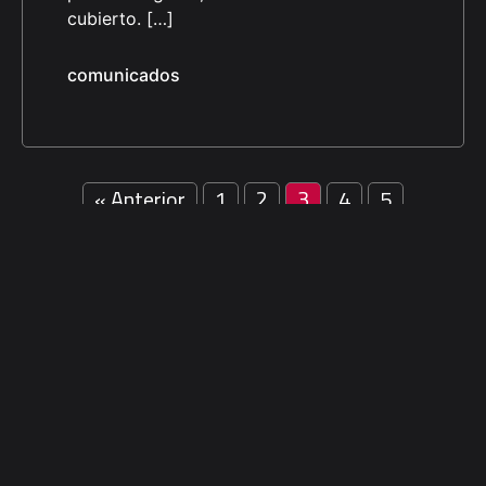
cubierto. […]
comunicados
« Anterior
1
2
3
4
5
Siguiente »